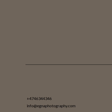
+4746344346
info@egnaphotography.com